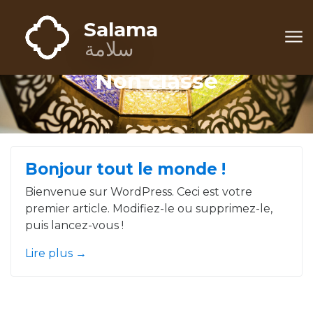
Aller au contenu
Salama
Salama
سلامة
Non classé
Bonjour tout le monde !
Bienvenue sur WordPress. Ceci est votre
premier article. Modifiez-le ou supprimez-le,
puis lancez-vous !
"Bonjour tout le monde !"
Lire plus
→