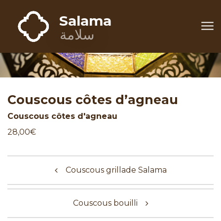
Aller au contenu
Salama
Salama
سلامة
Couscous côtes d’agneau
Couscous côtes d'agneau
28,00€
Navigation de l’article
Couscous grillade Salama
Couscous bouilli