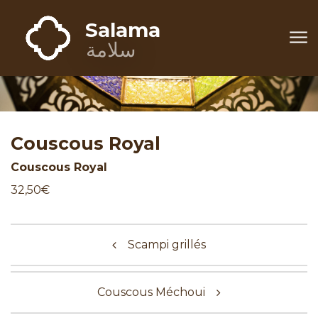
Aller au contenu
Salama
Salama
سلامة
Couscous Royal
Couscous Royal
32,50€
Navigation de l’article
Scampi grillés
Couscous Méchoui