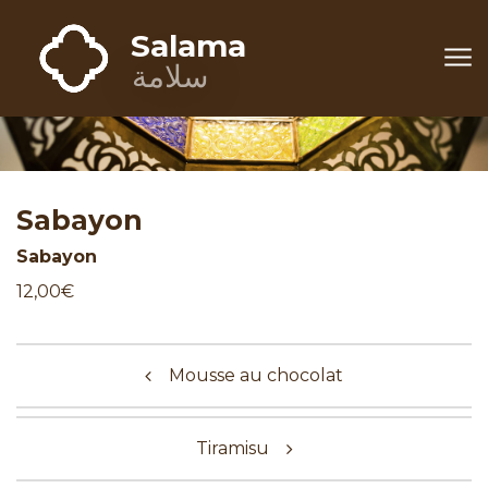
Aller au contenu
Salama
Salama
سلامة
Sabayon
Sabayon
12,00€
Navigation de l’article
Mousse au chocolat
Tiramisu